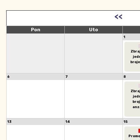
<<
Pon
Uto
1
Zbra
jed
broje
6
7
8
Zbra
jed
broj
anz
13
14
15
Promo