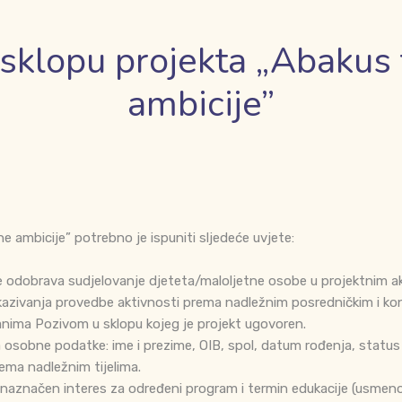
sklopu projekta „Abakus t
ambicije”
ne ambicije” potrebno je ispuniti sljedeće uvjete:
 odobrava sudjelovanje djeteta/maloljetne osobe u projektnim akt
 dokazivanja provedbe aktivnosti prema nadležnim posredničkim i kon
anima Pozivom u sklopu kojeg je projekt ugovoren.
 osobne podatke: ime i prezime, OIB, spol, datum rođenja, status 
rema nadležnim tijelima.
značen interes za određeni program i termin edukacije (usmeno i