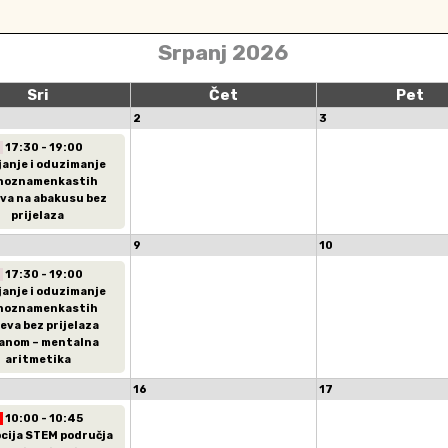
Srpanj 2026
Sri
Čet
Pet
2
3
17:30 - 19:00
janje i oduzimanje
noznamenkastih
va na abakusu bez
prijelaza
9
10
17:30 - 19:00
janje i oduzimanje
noznamenkastih
eva bez prijelaza
anom – mentalna
aritmetika
16
17
10:00 - 10:45
cija STEM područja