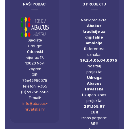
NAŠI PODACI
O PROJEKTU
Naziv projekta:
Abakus
tradicije za
digitalne
Sjedište
ambicije
Udruge:
Referentna
Odranski
oznaka:
vijenac 17,
SF.2.4.06.04.0075
10020 Novi
Nositelj
Zagreb
projekta:
OIB:
Udruga
76645950375
Abacus
Telefon: +385
Hrvatska
(0) 91 738 6606
Ukupan iznos
E-mail:
projekta:
info@abacus-
281.165,87
hrvatska.hr
EUR
Iznos potpore:
85%