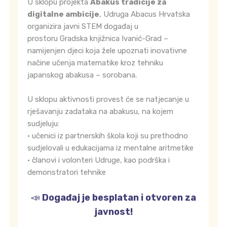
U sklopu projekta
Abakus tradicije za
digitalne ambicije
, Udruga Abacus Hrvatska
organizira javni STEM događaj u
prostoru Gradska knjižnica Ivanić-Grad –
namijenjen djeci koja žele upoznati inovativne
načine učenja matematike kroz tehniku
japanskog abakusa – sorobana.
U sklopu aktivnosti provest će se natjecanje u
rješavanju zadataka na abakusu, na kojem
sudjeluju:
• učenici iz partnerskih škola koji su prethodno
sudjelovali u edukacijama iz mentalne aritmetike
• članovi i volonteri Udruge, kao podrška i
demonstratori tehnike
📣
Događaj je besplatan i otvoren za
javnost!