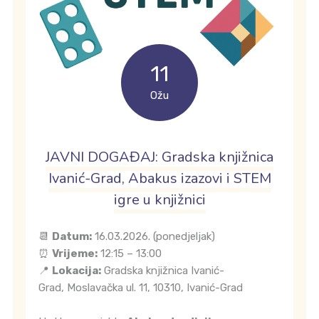
11
Ožu
JAVNI DOGAĐAJ: Gradska knjižnica
Ivanić-Grad, Abakus izazovi i STEM
igre u knjižnici
📆
Datum:
16.03.2026. (ponedjeljak)
⏰
Vrijeme:
12:15 – 13:00
📍
Lokacija:
Gradska knjižnica Ivanić-
Grad, Moslavačka ul. 11, 10310, Ivanić-Grad