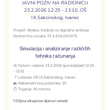
JAVNI POZIV NA RADIONICU
23.2.2026 12:25 - 13:10, OŠ
I.K.Sakcinskog, Ivanec
Projekt: Abakus tradicije za digitalne ambicije
Referentna oznaka: SF.2.4.06.04.0075
Simulacija i analiziranje različitih
tehnika računanja
📅 Datum i vrijeme 23.2.2026 (ponedjeljak) 12:25
- 13:10
📍 Lokacija: OŠ I.K.Sakcinskog, Ivanec
👥 Maksimalni broj polaznika: 25
⏱️ Trajanje: 45 minuta
❗ Ciljna skupina: djeca i mladi