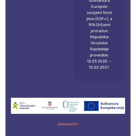
sufinancira
Europski
socijalni fond
plus (ESF+), a
15% Državni
proračun
Republike
Hrvatske
Razdoblje
provedbe:
12.03.2025. –
12.03.2027.
www.esf.hr