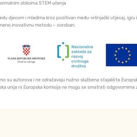
eformalnim oblicima STEM učenja
đu djecom i mladima kroz pozitivan među-vršnjački utjecaj, igru i 
remeno inovativnu metodu – soroban.
amo su autorova i ne odražavaju nužno službena stajališta Europske 
ka unija ni Europska komisija ne mogu se smatrati odgovornima z