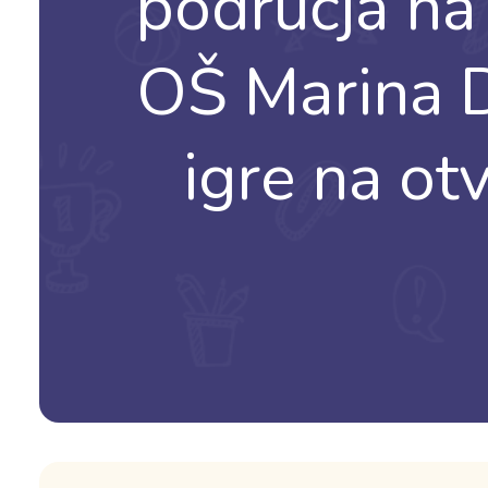
područja na
OŠ Marina D
igre na o