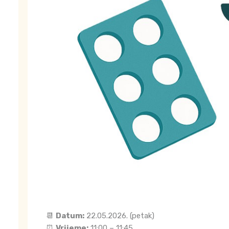
📆
Datum:
22.05.2026. (petak)
⏰
Vrijeme:
11:00 – 11:45