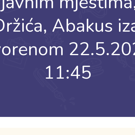
 javnim mjestima,
ržića, Abakus iz
tvorenom 22.5.20
11:45