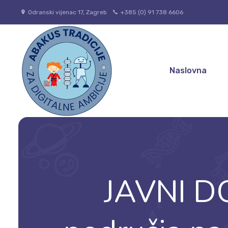
Odranski vijenac 17, Zagreb
+385 (0) 91 738 6606
Naslovna
JAVNI D