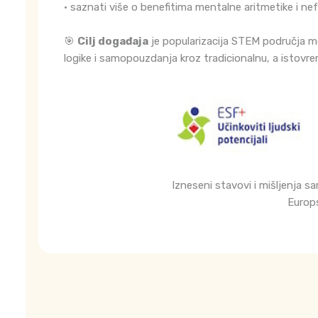
• saznati više o benefitima mentalne aritmetike i n
🎯
Cilj događaja
je popularizacija STEM područja me
logike i samopouzdanja kroz tradicionalnu, a istov
Izneseni stavovi i mišljenja s
Europs