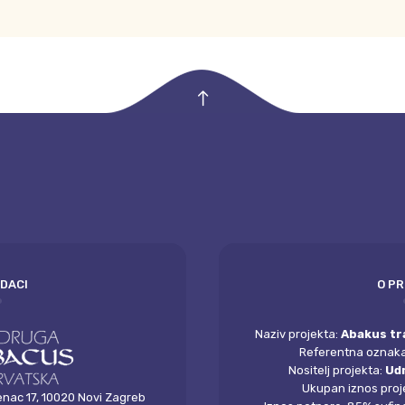
empty
ODACI
O P
Naziv projekta:
Abakus tra
Referentna oznak
Nositelj projekta:
Ud
Ukupan iznos proj
enac 17, 10020 Novi Zagreb