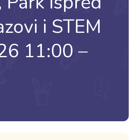
 Park ispred
azovi i STEM
26 11:00 –