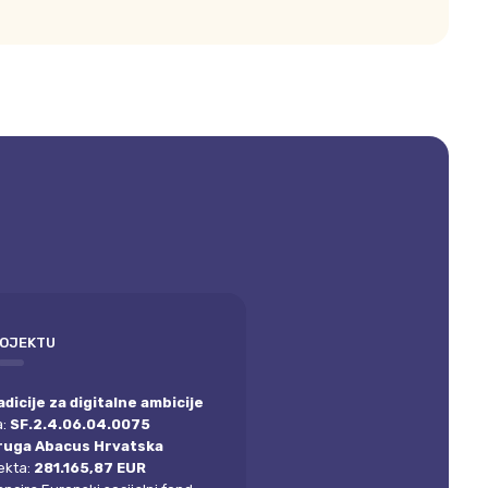
ROJEKTU
dicije za digitalne ambicije
a:
SF.2.4.06.04.0075
ruga Abacus Hrvatska
ekta:
281.165,87 EUR