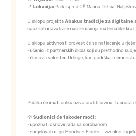
📍
Lokacija:
Park ispred OŠ Marina Držića, Nalješko
U sklopu projekta
Abakus tradicije za digitalne 
upoznati inovativne načine učenja matematike kroz
U sklopu aktivnosti provest će se natjecanje u rješ
• učenici iz partnerskih škola koji su prethodno sudj
• članovi i volonteri Udruge, kao podrška i demonstr
Publika će imati priliku uživo pratiti brzinu, točnost 
💡
Sudionici će također moći:
• upoznati osnove rada sa sorobanom
• sudjelovati u igri Mondrian Blocks – vizualno-logičko