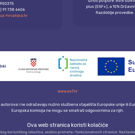
Iznos potpore: 85% sufina
5950375
plus (ESF+), a 15% Državn
) 91 738 6606
Razdoblje provedbe: 
us-hrvatska.hr
www.esf.hr
 autorova i ne odražavaju nužno službena stajališta Europske unije ili Eu
Europska komisija ne mogu se smatrati odgovornima za njih.
Ova web stranica koristi kolačiće
ljeg korisničkog iskustva, analizu prometa i funkcionalnosti stranice. Nastavkom