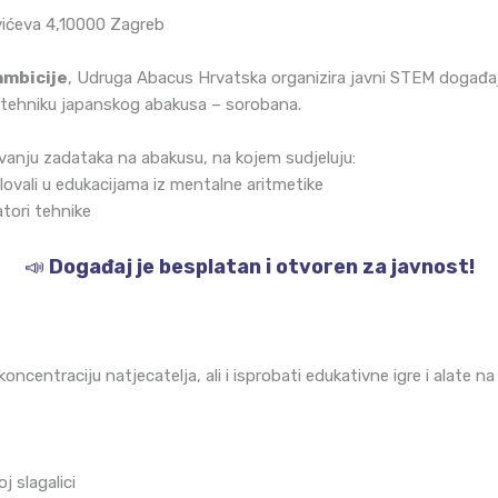
vićeva 4,10000 Zagreb
ambicije
, Udruga Abacus Hrvatska organizira javni STEM događaj
 tehniku japanskog abakusa – sorobana.
avanju zadataka na abakusu, na kojem sudjeluju:
elovali u edukacijama iz mentalne aritmetike
atori tehnike
📣
Događaj je besplatan i otvoren za javnost!
i koncentraciju natjecatelja, ali i isprobati edukativne igre i alate
j slagalici