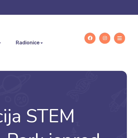
Radionice
facebook
instagram
ija STEM