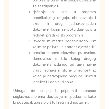
potpisana od strane osobe ovlaštene
za zastupanje ili
rješenje o upisu u program
predškolskog odgoja, obrazovanja i
skrbi ili drugi jednakovrijedan
dokument kojim se potvrđuje upis u
redoviti predškolski program ili
izvadak iz matice rođenih/rodni list
kojim se potvrđuje starost djeteta ili
preslika osobne iskaznice, putovnice,
domovnice ili bilo kojeg drugog
dokumenta izdanog od tijela javne
vlasti jednake ili slične vrijednosti iz
kojeg je nedvojbeno moguće utvrditi
identitet i dob sudionika
Udruga će unaprijed pripremiti obrasce
suglasnosti prema dostavljenim podacima kako
bi postupak upisa bio što kraći i jednostavniji.