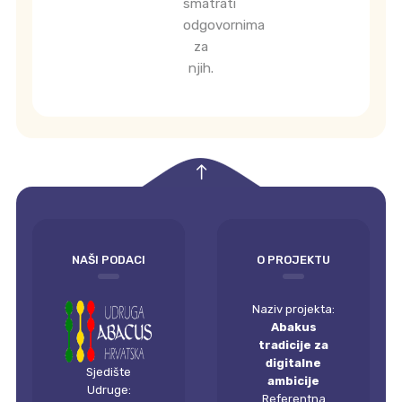
smatrati
odgovornima
za
njih.
empty
NAŠI PODACI
O PROJEKTU
Naziv projekta:
Abakus
tradicije za
digitalne
Sjedište
ambicije
Udruge:
Referentna