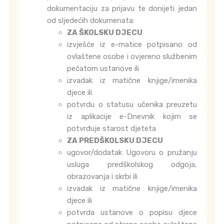
dokumentaciju za prijavu te donijeti jedan
od sljedećih dokumenata:
ZA ŠKOLSKU DJECU
izvješće iz e-matice potpisano od
ovlaštene osobe i ovjereno službenim
pečatom ustanove ili
izvadak iz matične knjige/imenika
djece ili
potvrdu o statusu učenika preuzetu
iz aplikacije e-Dnevnik kojim se
potvrđuje starost djeteta
ZA PREDŠKOLSKU DJECU
ugovor/dodatak Ugovoru o pružanju
usluga predškolskog odgoja,
obrazovanja i skrbi ili
izvadak iz matične knjige/imenika
djece ili
potvrda ustanove o popisu djece