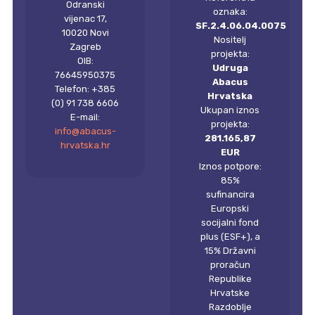
Odranski
oznaka:
vijenac 17,
SF.2.4.06.04.0075
10020 Novi
Nositelj
Zagreb
projekta:
OIB:
Udruga
76645950375
Abacus
Telefon: +385
Hrvatska
(0) 91 738 6606
Ukupan iznos
E-mail:
projekta:
info@abacus-
281.165,87
hrvatska.hr
EUR
Iznos potpore:
85%
sufinancira
Europski
socijalni fond
plus (ESF+), a
15% Državni
proračun
Republike
Hrvatske
Razdoblje