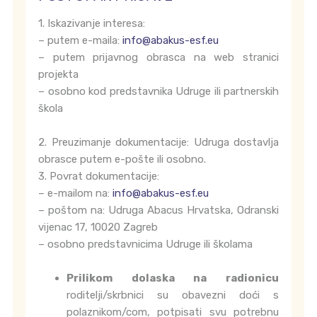
1. Iskazivanje interesa:
– putem e-maila:
info@abakus-esf.eu
– putem prijavnog obrasca na web stranici
projekta
– osobno kod predstavnika Udruge ili partnerskih
škola
2. Preuzimanje dokumentacije: Udruga dostavlja
obrasce putem e-pošte ili osobno.
3. Povrat dokumentacije:
– e-mailom na:
info@abakus-esf.eu
– poštom na: Udruga Abacus Hrvatska, Odranski
vijenac 17, 10020 Zagreb
– osobno predstavnicima Udruge ili školama
Prilikom dolaska na radionicu
roditelji/skrbnici su obavezni doći s
polaznikom/com, potpisati svu potrebnu