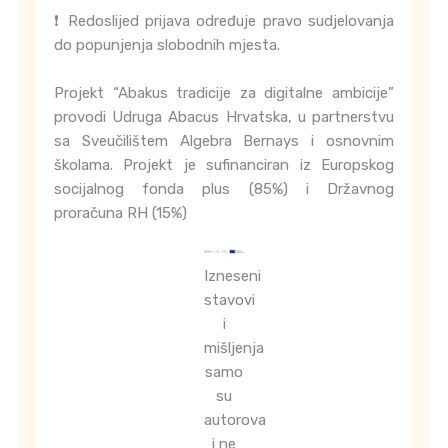
❗ Redoslijed prijava određuje pravo sudjelovanja
do popunjenja slobodnih mjesta.
Projekt “Abakus tradicije za digitalne ambicije”
provodi Udruga Abacus Hrvatska, u partnerstvu
sa Sveučilištem Algebra Bernays i osnovnim
školama. Projekt je sufinanciran iz Europskog
socijalnog fonda plus (85%) i Državnog
proračuna RH (15%)
Izneseni
stavovi
i
mišljenja
samo
su
autorova
i ne