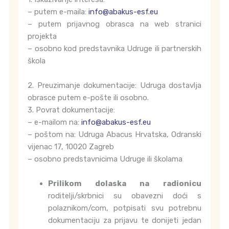
– putem e-maila:
info@abakus-esf.eu
– putem prijavnog obrasca na web stranici
projekta
– osobno kod predstavnika Udruge ili partnerskih
škola
2. Preuzimanje dokumentacije: Udruga dostavlja
obrasce putem e-pošte ili osobno.
3. Povrat dokumentacije:
– e-mailom na:
info@abakus-esf.eu
– poštom na: Udruga Abacus Hrvatska, Odranski
vijenac 17, 10020 Zagreb
– osobno predstavnicima Udruge ili školama
Prilikom dolaska na radionicu
roditelji/skrbnici su obavezni doći s
polaznikom/com, potpisati svu potrebnu
dokumentaciju za prijavu te donijeti jedan