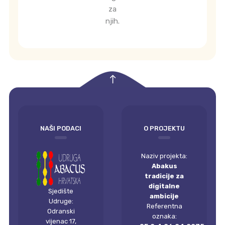
za
njih.
empty
NAŠI PODACI
O PROJEKTU
Naziv projekta:
Abakus
tradicije za
digitalne
Sjedište
ambicije
Udruge:
Referentna
Odranski
oznaka:
vijenac 17,