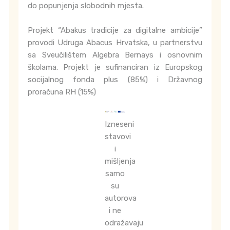
do popunjenja slobodnih mjesta.
Projekt “Abakus tradicije za digitalne ambicije”
provodi Udruga Abacus Hrvatska, u partnerstvu
sa Sveučilištem Algebra Bernays i osnovnim
školama. Projekt je sufinanciran iz Europskog
socijalnog fonda plus (85%) i Državnog
proračuna RH (15%)
Izneseni
stavovi
i
mišljenja
samo
su
autorova
i ne
odražavaju