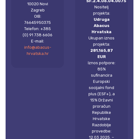
SF.2.4.06.04.0075
10020 Novi
Nositelj
Zagreb
projekta:
OIB:
Udruga
76645950375
Abacus
Telefon: +385
Hrvatska
(0) 91 738 6606
Ukupan iznos
E-mail:
projekta:
info@abacus-
281.165,87
hrvatska.hr
EUR
Iznos potpore:
85%
sufinancira
Europski
socijalni fond
plus (ESF+), a
15% Državni
proračun
Republike
Hrvatske
Razdoblje
provedbe:
12.03.2025. –