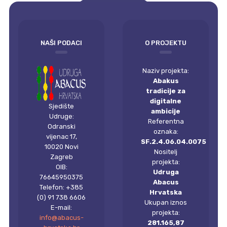
empty
NAŠI PODACI
O PROJEKTU
Naziv projekta:
Abakus
tradicije za
digitalne
Sjedište
ambicije
Udruge:
Referentna
Odranski
oznaka:
vijenac 17,
SF.2.4.06.04.0075
10020 Novi
Nositelj
Zagreb
projekta:
OIB:
Udruga
76645950375
Abacus
Telefon: +385
Hrvatska
(0) 91 738 6606
Ukupan iznos
E-mail:
projekta:
info@abacus-
281.165,87