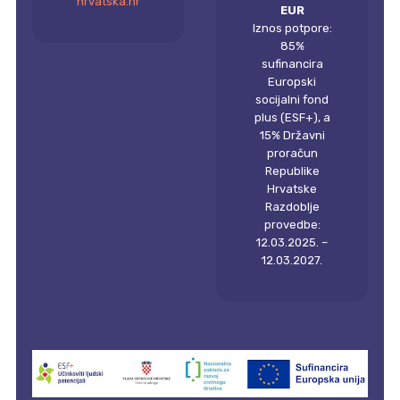
hrvatska.hr
EUR
Iznos potpore:
85%
sufinancira
Europski
socijalni fond
plus (ESF+), a
15% Državni
proračun
Republike
Hrvatske
Razdoblje
provedbe:
12.03.2025. –
12.03.2027.