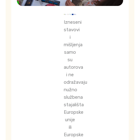
Izneseni
stavovi
i
mišljenja
samo
su
autorova
i ne
odražavaju
nužno
službena
stajališta
Europske
unije
ili
Europske