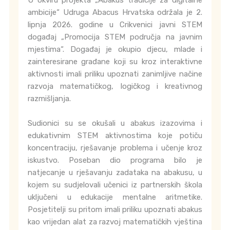
U okviru projekta „Abakus tradicije za digitalne
ambicije“ Udruga Abacus Hrvatska održala je 2.
lipnja 2026. godine u Crikvenici javni STEM
događaj „Promocija STEM područja na javnim
mjestima“. Događaj je okupio djecu, mlade i
zainteresirane građane koji su kroz interaktivne
aktivnosti imali priliku upoznati zanimljive načine
razvoja matematičkog, logičkog i kreativnog
razmišljanja.
Sudionici su se okušali u abakus izazovima i
edukativnim STEM aktivnostima koje potiču
koncentraciju, rješavanje problema i učenje kroz
iskustvo. Poseban dio programa bilo je
natjecanje u rješavanju zadataka na abakusu, u
kojem su sudjelovali učenici iz partnerskih škola
uključeni u edukacije mentalne aritmetike.
Posjetitelji su pritom imali priliku upoznati abakus
kao vrijedan alat za razvoj matematičkih vještina