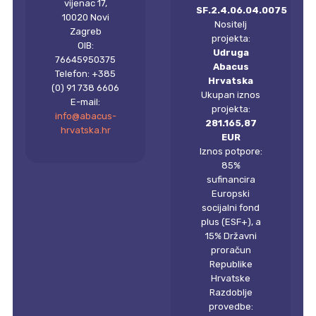
vijenac 17,
SF.2.4.06.04.0075
10020 Novi
Nositelj
Zagreb
projekta:
OIB:
Udruga
76645950375
Abacus
Telefon: +385
Hrvatska
(0) 91 738 6606
Ukupan iznos
E-mail:
projekta:
info@abacus-
281.165,87
hrvatska.hr
EUR
Iznos potpore:
85%
sufinancira
Europski
socijalni fond
plus (ESF+), a
15% Državni
proračun
Republike
Hrvatske
Razdoblje
provedbe: