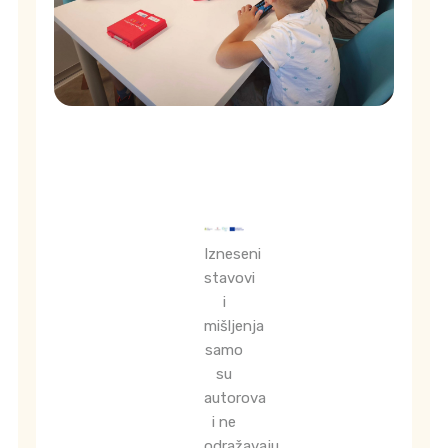
Izneseni
stavovi
i
mišljenja
samo
su
autorova
i ne
odražavaju