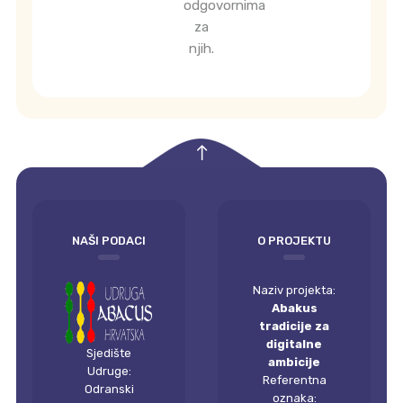
odgovornima
za
njih.
empty
NAŠI PODACI
O PROJEKTU
Naziv projekta:
Abakus
tradicije za
digitalne
Sjedište
ambicije
Udruge:
Referentna
Odranski
oznaka: