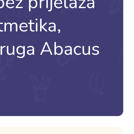
ez prijelaza
tmetika,
druga Abacus