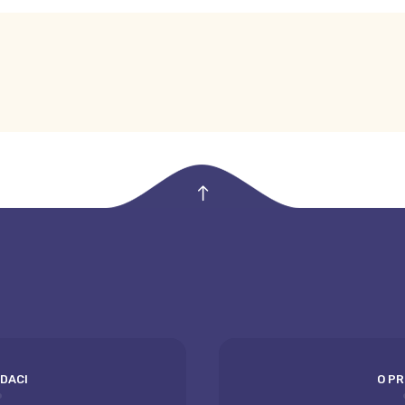
empty
ODACI
O P