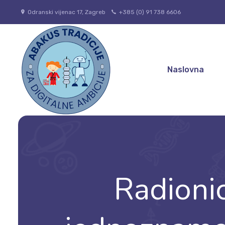
Odranski vijenac 17, Zagreb
+385 (0) 91 738 6606
Naslovna
Radionic