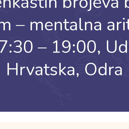
kastih brojeva b
 – mentalna ari
17:30 – 19:00, U
Hrvatska, Odra