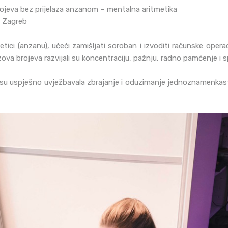
ojeva bez prijelaza anzanom – mentalna aritmetika
, Zagreb
etici (anzanu), učeći zamišljati soroban i izvoditi računske oper
 nizova brojeva razvijali su koncentraciju, pažnju, radno pamćenje
 su uspješno uvježbavala zbrajanje i oduzimanje jednoznamenkasti