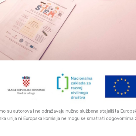
amo su autorova i ne odražavaju nužno službena stajališta Europske 
ka unija ni Europska komisija ne mogu se smatrati odgovornima z