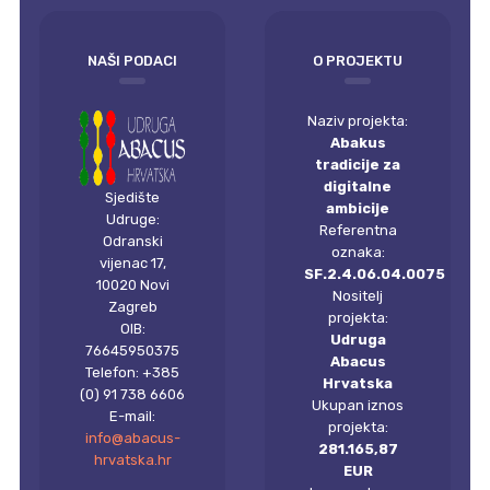
NAŠI PODACI
O PROJEKTU
Naziv projekta:
Abakus
tradicije za
digitalne
Sjedište
ambicije
Udruge:
Referentna
Odranski
oznaka:
vijenac 17,
SF.2.4.06.04.0075
10020 Novi
Nositelj
Zagreb
projekta:
OIB:
Udruga
76645950375
Abacus
Telefon: +385
Hrvatska
(0) 91 738 6606
Ukupan iznos
E-mail:
projekta:
info@abacus-
281.165,87
hrvatska.hr
EUR