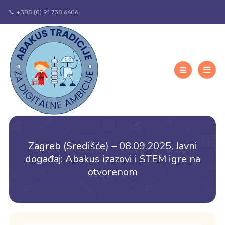
+385 (0) 91 738 6606
Zagreb (Središće) – 08.09.2025, Javni
događaj: Abakus izazovi i STEM igre na
otvorenom