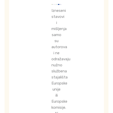
Izneseni
stavovi
i
mišljenja
samo
su
autorova
i ne
odražavaju
nužno
službena
stajališta
Europske
unije
ili
Europske
komisije.