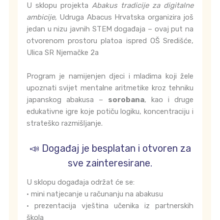
U sklopu projekta
Abakus tradicije za digitalne
ambicije
, Udruga Abacus Hrvatska organizira još
jedan u nizu javnih STEM događaja – ovaj put na
otvorenom prostoru platoa ispred OŠ Središće,
Ulica SR Njemačke 2a
Program je namijenjen djeci i mladima koji žele
upoznati svijet mentalne aritmetike kroz tehniku
japanskog abakusa –
sorobana
, kao i druge
edukativne igre koje potiču logiku, koncentraciju i
strateško razmišljanje.
📣 Događaj je besplatan i otvoren za
sve zainteresirane.
U sklopu događaja održat će se:
• mini natjecanje u računanju na abakusu
• prezentacija vještina učenika iz partnerskih
škola