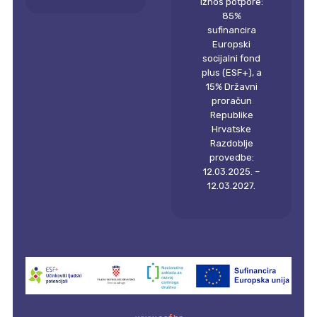
Iznos potpore:
85%
sufinancira
Europski
socijalni fond
plus (ESF+), a
15% Državni
proračun
Republike
Hrvatske
Razdoblje
provedbe:
12.03.2025. –
12.03.2027.