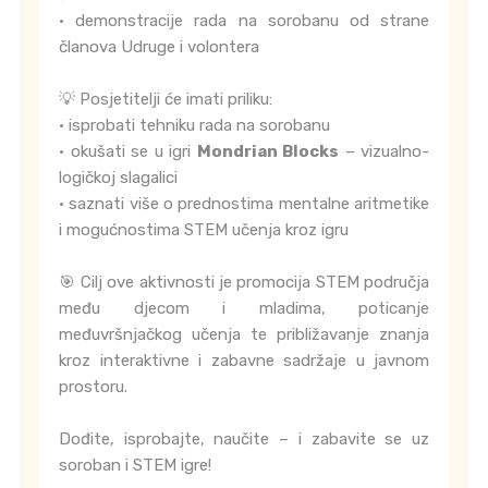
• demonstracije rada na sorobanu od strane
članova Udruge i volontera
💡 Posjetitelji će imati priliku:
• isprobati tehniku rada na sorobanu
• okušati se u igri
Mondrian Blocks
– vizualno-
logičkoj slagalici
• saznati više o prednostima mentalne aritmetike
i mogućnostima STEM učenja kroz igru
🎯 Cilj ove aktivnosti je promocija STEM područja
među djecom i mladima, poticanje
međuvršnjačkog učenja te približavanje znanja
kroz interaktivne i zabavne sadržaje u javnom
prostoru.
Dođite, isprobajte, naučite – i zabavite se uz
soroban i STEM igre!