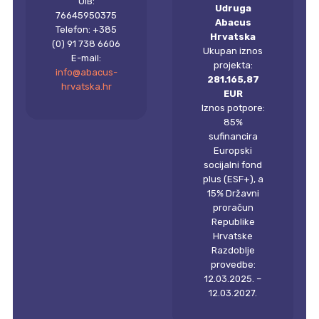
OIB:
Udruga
76645950375
Abacus
Telefon: +385
Hrvatska
(0) 91 738 6606
Ukupan iznos
E-mail:
projekta:
info@abacus-
281.165,87
hrvatska.hr
EUR
Iznos potpore:
85%
sufinancira
Europski
socijalni fond
plus (ESF+), a
15% Državni
proračun
Republike
Hrvatske
Razdoblje
provedbe:
12.03.2025. –
12.03.2027.