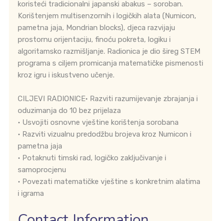
koristeći tradicionalni japanski abakus – soroban.
Korištenjem multisenzornih i logičkih alata (Numicon,
pametna jaja, Mondrian blocks), djeca razvijaju
prostornu orijentaciju, finoću pokreta, logiku i
algoritamsko razmišljanje. Radionica je dio šireg STEM
programa s ciljem promicanja matematičke pismenosti
kroz igru i iskustveno učenje.
CILJEVI RADIONICE• Razviti razumijevanje zbrajanja i
oduzimanja do 10 bez prijelaza
• Usvojiti osnovne vještine korištenja sorobana
• Razviti vizualnu predodžbu brojeva kroz Numicon i
pametna jaja
• Potaknuti timski rad, logičko zaključivanje i
samoprocjenu
• Povezati matematičke vještine s konkretnim alatima
i igrama
Contact Information