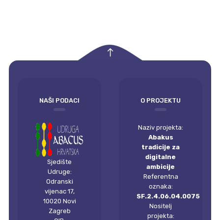
empty
NAŠI PODACI
O PROJEKTU
Naziv projekta:
Abakus
tradicije za
digitalne
Sjedište
ambicije
Udruge:
Referentna
Odranski
oznaka:
vijenac 17,
SF.2.4.06.04.0075
10020 Novi
Nositelj
Zagreb
projekta: