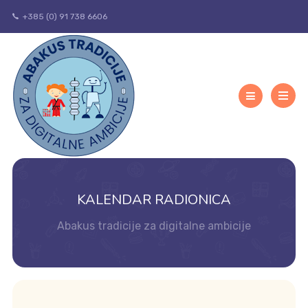
+385 (0) 91 738 6606
KALENDAR RADIONICA
Abakus tradicije za digitalne ambicije