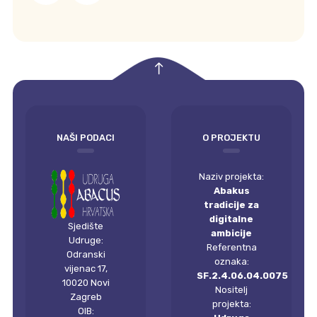
empty
NAŠI PODACI
O PROJEKTU
Naziv projekta:
Abakus
tradicije za
digitalne
Sjedište
ambicije
Udruge:
Referentna
Odranski
oznaka:
vijenac 17,
SF.2.4.06.04.0075
10020 Novi
Nositelj
Zagreb
projekta:
OIB: