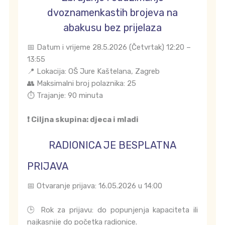
dvoznamenkastih brojeva na
abakusu bez prijelaza
📅 Datum i vrijeme 28.5.2026 (Četvrtak) 12:20 –
13:55
📍 Lokacija: OŠ Jure Kaštelana, Zagreb
👥 Maksimalni broj polaznika: 25
⏱️ Trajanje: 90 minuta
❗ Ciljna skupina: djeca i mladi
RADIONICA JE BESPLATNA
PRIJAVA
📅 Otvaranje prijava: 16.05.2026 u 14:00
🕒 Rok za prijavu: do popunjenja kapaciteta ili
najkasnije do početka radionice.