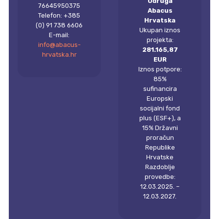
Udruga
76645950375
Abacus
Telefon: +385
Hrvatska
(0) 91 738 6606
Ukupan iznos
E-mail:
projekta:
info@abacus-
281.165,87
hrvatska.hr
EUR
Iznos potpore:
85%
sufinancira
Europski
socijalni fond
plus (ESF+), a
15% Državni
proračun
Republike
Hrvatske
Razdoblje
provedbe:
12.03.2025. –
12.03.2027.