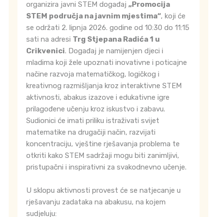
organizira javni STEM događaj
„Promocija
STEM područja na javnim mjestima“
, koji će
se održati 2. lipnja 2026. godine od 10:30 do 11:15
sati na adresi
Trg Stjepana Radića 1 u
Crikvenici
. Događaj je namijenjen djeci i
mladima koji žele upoznati inovativne i poticajne
načine razvoja matematičkog, logičkog i
kreativnog razmišljanja kroz interaktivne STEM
aktivnosti, abakus izazove i edukativne igre
prilagođene učenju kroz iskustvo i zabavu.
Sudionici će imati priliku istraživati svijet
matematike na drugačiji način, razvijati
koncentraciju, vještine rješavanja problema te
otkriti kako STEM sadržaji mogu biti zanimljivi,
pristupačni i inspirativni za svakodnevno učenje.
U sklopu aktivnosti provest će se natjecanje u
rješavanju zadataka na abakusu, na kojem
sudjeluju: