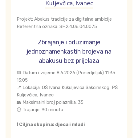
Kuljevčica, Ivanec
Projekt: Abakus tradicije za digitalne ambicije
Referentna oznaka: SF.2.4.06.04.0075
Zbrajanje i oduzimanje
jednoznamenkastih brojeva na
abakusu bez prijelaza
📅 Datum i vrijeme 8.6.2026 (Ponedjeljak) 11:35 –
13:05
📍 Lokacija: OŠ Ivana Kukuljevića Sakcinskog, PŠ
Kuljevčica, Ivanec
👥 Maksimalni broj polaznika: 35
⏱️ Trajanje: 90 minuta
❗ Ciljna skupina: djeca i mladi