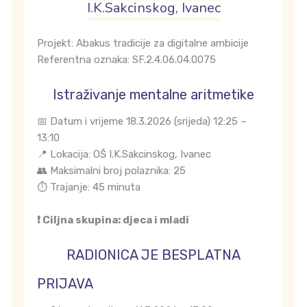
I.K.Sakcinskog, Ivanec
Projekt: Abakus tradicije za digitalne ambicije
Referentna oznaka: SF.2.4.06.04.0075
Istraživanje mentalne aritmetike
📅 Datum i vrijeme 18.3.2026 (srijeda) 12:25 –
13:10
📍 Lokacija: OŠ I.K.Sakcinskog, Ivanec
👥 Maksimalni broj polaznika: 25
⏱️ Trajanje: 45 minuta
❗ Ciljna skupina: djeca i mladi
RADIONICA JE BESPLATNA
PRIJAVA