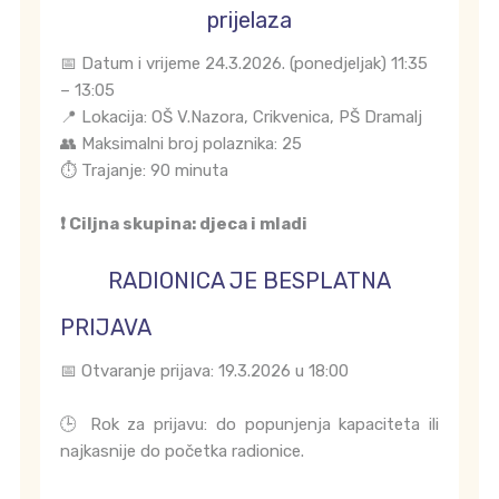
prijelaza
📅 Datum i vrijeme 24.3.2026. (ponedjeljak) 11:35
– 13:05
📍 Lokacija: OŠ V.Nazora, Crikvenica, PŠ Dramalj
👥 Maksimalni broj polaznika: 25
⏱️ Trajanje: 90 minuta
❗ Ciljna skupina: djeca i mladi
RADIONICA JE BESPLATNA
PRIJAVA
📅 Otvaranje prijava: 19.3.2026 u 18:00
🕒 Rok za prijavu: do popunjenja kapaciteta ili
najkasnije do početka radionice.