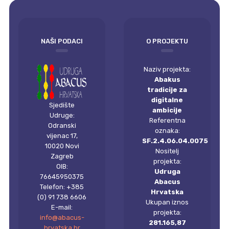
empty
NAŠI PODACI
O PROJEKTU
Naziv projekta:
Abakus
tradicije za
digitalne
Sjedište
ambicije
Udruge:
Referentna
Odranski
oznaka:
vijenac 17,
SF.2.4.06.04.0075
10020 Novi
Nositelj
Zagreb
projekta:
OIB:
Udruga
76645950375
Abacus
Telefon: +385
Hrvatska
(0) 91 738 6606
Ukupan iznos
E-mail:
projekta:
info@abacus-
281.165,87
hrvatska.hr