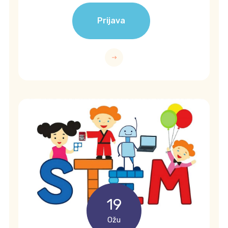
Prijava
19
Ožu