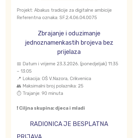
Projekt: Abakus tradicije za digitalne ambicije
Referentna oznaka: SF.2.4.06.04.0075
Zbrajanje i oduzimanje
jednoznamenkastih brojeva bez
prijelaza
📅 Datum i vrijeme 23.3.2026. (ponedjeljak) 11:35
– 13:05
📍 Lokacija: OŠ V.Nazora, Crikvenica
👥 Maksimalni broj polaznika: 25
⏱️ Trajanje: 90 minuta
❗ Ciljna skupina: djeca i mladi
RADIONICA JE BESPLATNA
PRIJAVA