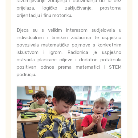
razumijevanje zbrajanja i oduzimanja do 10 bez
prijelaza, logičko zaključivanje, prostornu
orijentaciju i finu motoriku.
Djeca su s velikim interesom sudjelovala u
individualnim i timskim zadacima te uspješno
povezivala matematičke pojmove s konkretnim
iskustvom i igrom. Radionica je uspješno
ostvarila planirane ciljeve i dodatno potaknula
pozitivan odnos prema matematici i STEM
području.