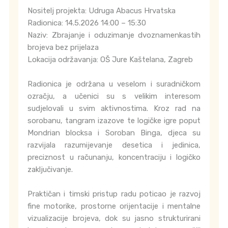
Nositelj projekta: Udruga Abacus Hrvatska
Radionica: 14.5.2026 14:00 – 15:30
Naziv: Zbrajanje i oduzimanje dvoznamenkastih
brojeva bez prijelaza
Lokacija održavanja: OŠ Jure Kaštelana, Zagreb
Radionica je održana u veselom i suradničkom
ozračju, a učenici su s velikim interesom
sudjelovali u svim aktivnostima. Kroz rad na
sorobanu, tangram izazove te logičke igre poput
Mondrian blocksa i Soroban Binga, djeca su
razvijala razumijevanje desetica i jedinica,
preciznost u računanju, koncentraciju i logičko
zaključivanje.
Praktičan i timski pristup radu poticao je razvoj
fine motorike, prostorne orijentacije i mentalne
vizualizacije brojeva, dok su jasno strukturirani