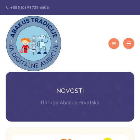
+385 (0) 91 738 6606
NOVOSTI
Udruga Abacus Hrvatska